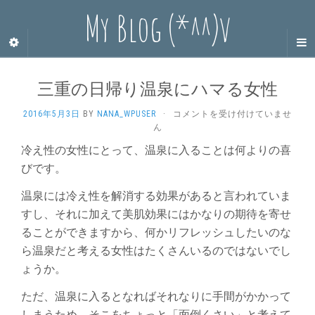
My Blog (*^^)v
三重の日帰り温泉にハマる女性
三
2016年5月3日
BY
NANA_WPUSER
·
コメントを受け付けていませ
重
ん
の
冷え性の女性にとって、温泉に入ることは何よりの喜
日
びです。
帰
り
温
温泉には冷え性を解消する効果があると言われていま
泉
すし、それに加えて美肌効果にはかなりの期待を寄せ
に
ることができますから、何かリフレッシュしたいのな
ハ
マ
ら温泉だと考える女性はたくさんいるのではないでし
る
ょうか。
女
性
ただ、温泉に入るとなればそれなりに手間がかかって
は
しまうため、そこをちょっと「面倒くさい」と考えて