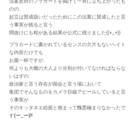
法案反対のプラカードを掲げて一斉に立ち上がったも
のの、
起立は賛成扱いだったためにこの法案に賛成したと言
う事実が残ると言う
間抜けにも程がある結果が公式に残りました((+_+))
プラカードに書かれているセンスの欠片もないヘイト
な内容だけでも
お腹一杯ですが、
何よりも大概の大人より分別が付いてなければならな
いはずの
政治家と言う存在が国会と言う場において
集団でそんなものをカメラ目線アピールしていると言
う事実が
そのキッタネエ絵面と相まって醜悪極まりなかったで
す
(ー_ー)!!